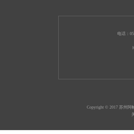
电话：051
Copyright © 2017